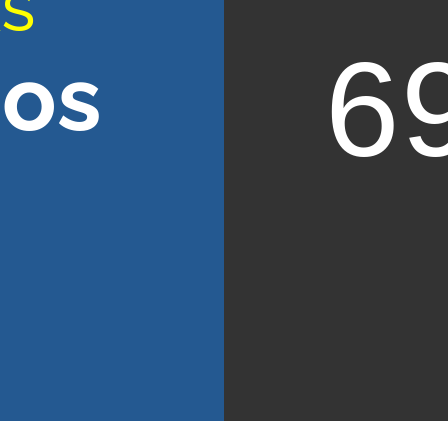
AS
6
nos