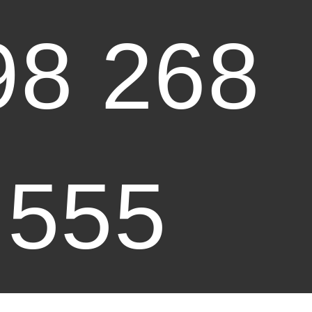
98 268
555