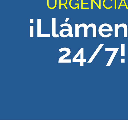
URGENCI
¡Lláme
24/7!