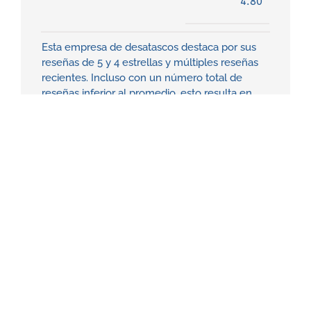
4.80
Esta empresa de desatascos destaca por sus
reseñas de 5 y 4 estrellas y múltiples reseñas
recientes. Incluso con un número total de
reseñas inferior al promedio, esto resulta en
una puntuación ajustada de 4.82.
PAGINA WEB
72
ELITE
Desatrancos
4.79
Esta empresa de desatascos destaca por sus
reseñas de 5 estrellas. Incluso con un número