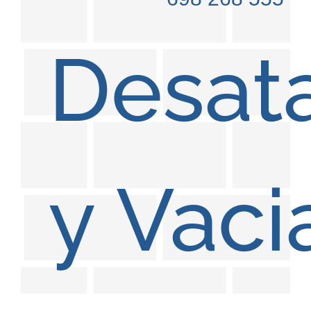
Desat
y
Vaci