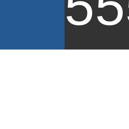
55
View
Larger
Image