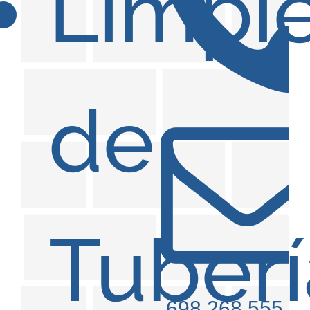
Limpi
de
Tuberí
698 268 555