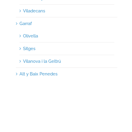
Viladecans
Garraf
Olivella
Sitges
Vilanova i la Geltrú
Alt y Baix Penedes
Calafell
El Vendrell
Desatascos
Limpieza De Tubería